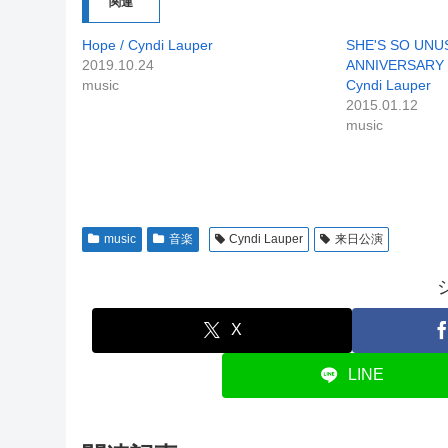
関連
Hope / Cyndi Lauper
SHE'S SO UNUS
2019.10.24
ANNIVERSARY 
music
Cyndi Lauper
2015.01.12
music
music
音楽
Cyndi Lauper
来日公演
X
LINE