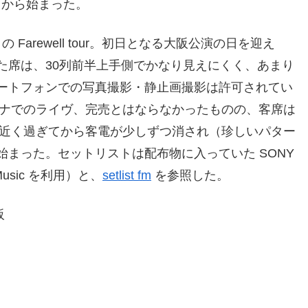
この曲から始まった。
 の Farewell tour。初日となる大阪公演の日を迎え
た席は、30列前半上手側でかなり見えにくく、あまり
ートフォンでの写真撮影・静止画撮影は許可されてい
のアリーナでのライヴ、完売とはならなかったものの、客席は
分近く過ぎてから客電が少しずつ消され（珍しいパター
まった。セットリストは配布物に入っていた SONY
usic を利用）と、
setlist fm
を参照した。
阪