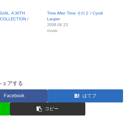
UAL: A 30TH
Time After Time その２ / Cyndi
COLLECTION /
Lauper
2008.06.23
music
シェアする
Facebook
はてブ
コピー