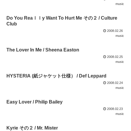
music
Do You Reaｌｌy Want To Hurt Me その２ / Culture
Club
2008.02.26
music
The Lover In Me / Sheena Easton
2008.02.25
music
HYSTERIA (紙ジャケット仕様） / Def Leppard
2008.02.24
music
Easy Lover / Philip Bailey
2008.02.23
music
Kyrie その２ / Mr. Mister