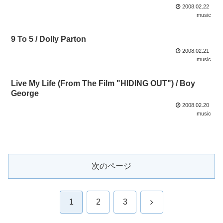
2008.02.22
music
9 To 5 / Dolly Parton
2008.02.21
music
Live My Life (From The Film "HIDING OUT") / Boy
George
2008.02.20
music
次のページ
次
1
2
3