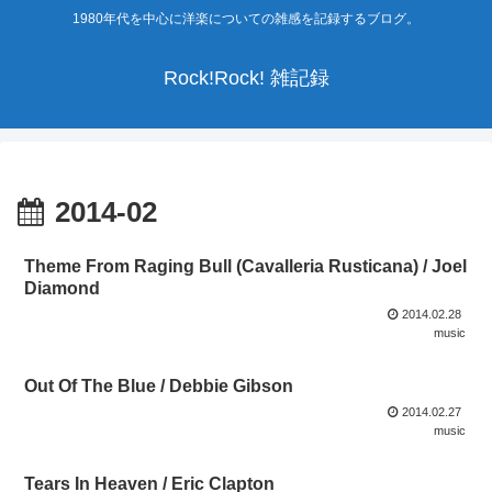
1980年代を中心に洋楽についての雑感を記録するブログ。
Rock!Rock! 雑記録
2014-02
Theme From Raging Bull (Cavalleria Rusticana) / Joel
Diamond
2014.02.28
music
Out Of The Blue / Debbie Gibson
2014.02.27
music
Tears In Heaven / Eric Clapton