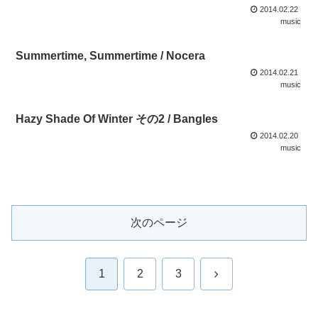
2014.02.22
music
Summertime, Summertime / Nocera
2014.02.21
music
Hazy Shade Of Winter その2 / Bangles
2014.02.20
music
次のページ
次
1
2
3
へ