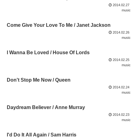
2014.02.27
music
Come Give Your Love To Me / Janet Jackson
2014.02.26
music
I Wanna Be Loved / House Of Lords
2014.02.25
music
Don't Stop Me Now / Queen
2014.02.24
music
Daydream Believer / Anne Murray
2014.02.23
music
I'd Do It All Again / Sam Harris