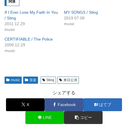
関連
If I Ever Lose My Faith In You
MY SONGS / Sting
/ Sting
2019.07.08
2011.12.29
music
music
CERTIFIABLE / The Police
2008.12.29
music
music
音楽
Sting
来日公演
シェアする
X
Facebook
はてブ
LINE
コピー