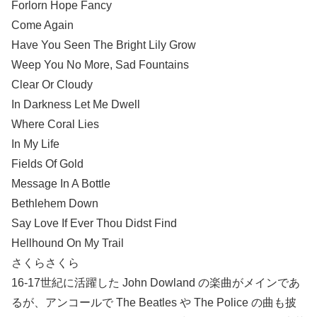
Forlorn Hope Fancy
Come Again
Have You Seen The Bright Lily Grow
Weep You No More, Sad Fountains
Clear Or Cloudy
In Darkness Let Me Dwell
Where Coral Lies
In My Life
Fields Of Gold
Message In A Bottle
Bethlehem Down
Say Love If Ever Thou Didst Find
Hellhound On My Trail
さくらさくら
16-17世紀に活躍した John Dowland の楽曲がメインであ
るが、アンコールで The Beatles や The Police の曲も披