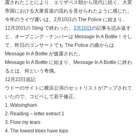
露されたことにより、エリザベス朝から現代に続く、大英
帝国における大衆音楽の流れを見せられたように感じた。
今年のライヴ通いは、2月10日の The Police に始まり、
12月20日の Sting で終わった。
2月10日
の記事を読み返す
と、オープニング・ナンバーは Message In A Bottle！そし
て、昨日のコンサートでも The Police の曲からは
Message In A Bottle が披露された。
Message In A Bottle に始まり、Message In A Bottle に終わ
るとは、何という奇偶。
12月22日追記
ウドーのサイトに横浜公演のセットリストがアップされて
いたので、コピペして若干修正。
1. Walsingham
2. Reading – letter extract 1
3. Flow my tears
4. The lowest trees have tops