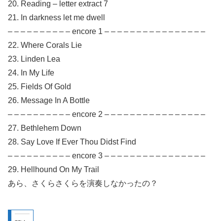
20. Reading – letter extract 7
21. In darkness let me dwell
– – – – – – – – – – encore 1 – – – – – – – – – – – – – – – –
22. Where Corals Lie
23. Linden Lea
24. In My Life
25. Fields Of Gold
26. Message In A Bottle
– – – – – – – – – – encore 2 – – – – – – – – – – – – – – – –
27. Bethlehem Down
28. Say Love If Ever Thou Didst Find
– – – – – – – – – – encore 3 – – – – – – – – – – – – – – – –
29. Hellhound On My Trail
あら、さくらさくらを演奏しなかったの？