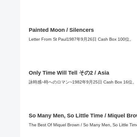
Painted Moon / Silencers
Letter From St Paul1987年9月26日 Cash Box 100位。
Only Time Will Tell その2 / Asia
詠時感~時へのロマン~1982年9月25日 Cash Box 1
So Many Men, So Little Time / Miquel Br
The Best Of Miquel Brown / So Many Men, So Littl