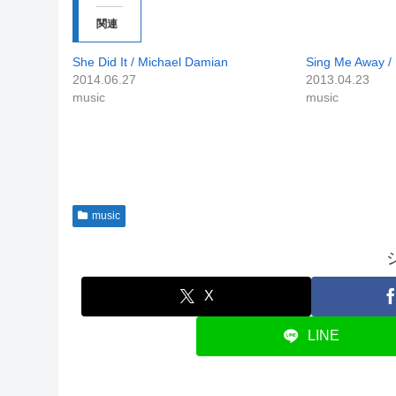
関連
She Did It / Michael Damian
Sing Me Away /
2014.06.27
2013.04.23
music
music
music
X
LINE