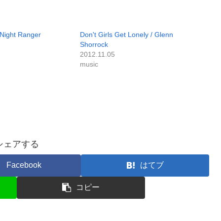
 Night Ranger
Don't Girls Get Lonely / Glenn
Shorrock
2012.11.05
music
シェアする
Facebook
はてブ
コピー