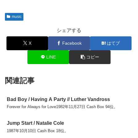
music
シェアする
X
Facebook
はてブ
LINE
コピー
関連記事
Bad Boy / Having A Party // Luther Vandross
Forever for Always for Love1982年11月27日 Cash Box 94位。
Jump Start / Natalie Cole
1987年10月10日 Cash Box 18位。