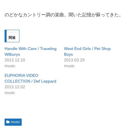
のどかなカントリー調の楽曲。聞いた記憶が蘇ってきた。
関連
Handle With Care / Traveling
West End Girls / Pet Shop
Wilburys
Boys
2013.12.10
2013.03.29
music
music
EUPHORIA VIDEO
COLLECTION / Def Leppard
2013.12.02
music
music