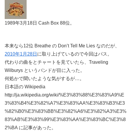
1989年3月18日 Cash Box 88位。
本来なら12位 Breathe の Don’t Tell Me Lies なのだが、
2010年1月28日
に取り上げているので今回はパス。
代わりの曲をとチャートを見ていたら、Traveling
Wilburys というバンドが目に入った。
何処かで聞いたような気がするが…。
日本語の Wikipedia
http://ja.wikipedia.org/wiki/%E3%83%88%E3%83%A9%E
3%83%B4%E3%82%A7%E3%83%AA%E3%83%B3%E3
%82%B0%E3%83%BB%E3%82%A6%E3%82%A3%E3%
83%AB%E3%83%99%E3%83%AA%E3%83%BC%E3%8
2%BA に記事があった。