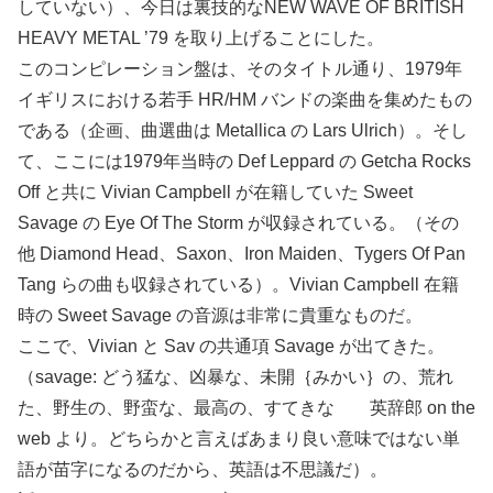
していない）、今日は裏技的なNEW WAVE OF BRITISH
HEAVY METAL ’79 を取り上げることにした。
このコンピレーション盤は、そのタイトル通り、1979年
イギリスにおける若手 HR/HM バンドの楽曲を集めたもの
である（企画、曲選曲は Metallica の Lars Ulrich）。そし
て、ここには1979年当時の Def Leppard の Getcha Rocks
Off と共に Vivian Campbell が在籍していた Sweet
Savage の Eye Of The Storm が収録されている。（その
他 Diamond Head、Saxon、Iron Maiden、Tygers Of Pan
Tang らの曲も収録されている）。Vivian Campbell 在籍
時の Sweet Savage の音源は非常に貴重なものだ。
ここで、Vivian と Sav の共通項 Savage が出てきた。
（savage: どう猛な、凶暴な、未開｛みかい｝の、荒れ
た、野生の、野蛮な、最高の、すてきな 英辞郎 on the
web より。どちらかと言えばあまり良い意味ではない単
語が苗字になるのだから、英語は不思議だ）。