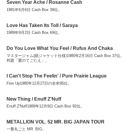
Seven Year Ache / Rosanne Cash
1981年6月6日 Cash Box 39位。
Love Has Taken Its Toll / Saraya
1989年9月2日 Cash Box 69位。
Do You Love What You Feel / Rufus And Chaka
マスタージャム(紙ジャケット仕様)1980年2月16日 Cash Box 37位。
邦題「愛のてごたえ」。
I Can't Stop The Feelin' / Pure Prairie League
Firin Up1980年12月27日の全米95位。
New Thing / Enuff Z'Nuff
Enuff Z'Nuff1989年12月9日 Cash Box 92位。
METALLION VOL. 52 MR. BIG JAPAN TOUR
一冊丸ごと MR. BIG。