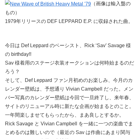
（画像は輸入盤の
もの）
1979年リリースの DEF LEPPARD E.P. に収録された曲。
今日は Def Leppard のベーシスト、Rick ‘Sav’ Savage 様
の birthday!!
Sav 様着用のステージ衣装オークションは何時始まるのだ
ろう？
そして、Def Leppard ファン月初めのお楽しみ、今月のカ
レンダー壁紙は、予想通り Vivian Campbell だった。メン
バー写真のカレンダー壁紙は今回で一旦終了し、来年春、
サイトのリニューアル時に新たな企画が始まるとのこと。
一年間楽しませてもらったから、まあ良しとするか。
Rick Savage と Vivian Campbell を一緒に一つの楽曲でま
とめるのは難しいので（最近の Sav は作曲にあまり関与