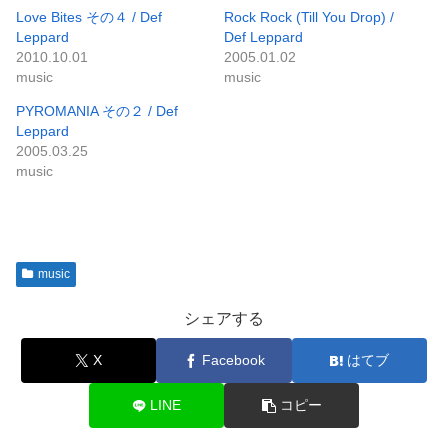
Love Bites その４ / Def
Rock Rock (Till You Drop) /
Leppard
Def Leppard
2010.10.01
2005.01.02
music
music
PYROMANIA その２ / Def
Leppard
2005.03.25
music
music
シェアする
X
Facebook
はてブ
LINE
コピー