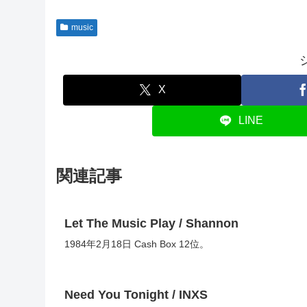
music
X
LINE
関連記事
Let The Music Play / Shannon
1984年2月18日 Cash Box 12位。
Need You Tonight / INXS