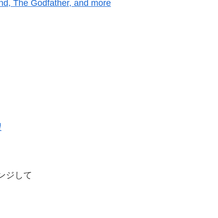
d, The Godfather, and more
望
ンジして