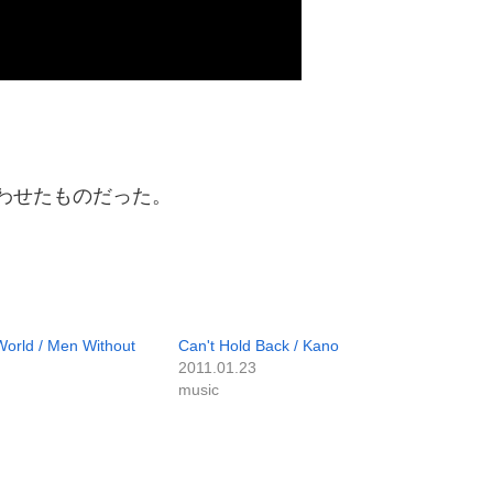
わせたものだった。
orld / Men Without
Can't Hold Back / Kano
2011.01.23
music