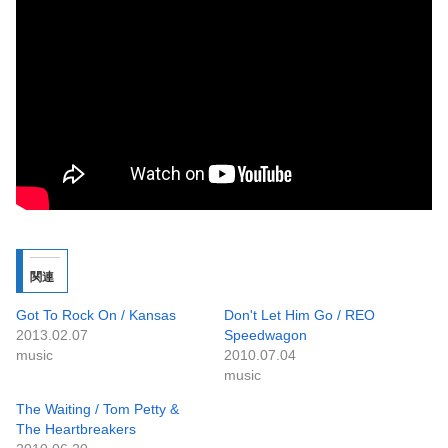
関連
Got To Rock On / Kansas
Don't Let Him Go / REO
2013.02.07
Speedwagon
music
2010.07.04
music
The Waiting / Tom Petty &
The Heartbreakers