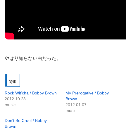
やはり知らない曲だった。
関連
Rock Wit'cha / Bobby Brown
My Prerogative / Bobby
2012.10.28
Brown
music
2012.01.07
music
Don't Be Cruel / Bobby
Brown