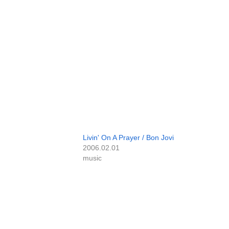
Livin' On A Prayer / Bon Jovi
2006.02.01
music