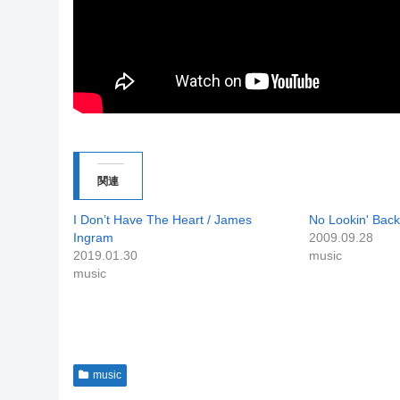
関連
I Don’t Have The Heart / James
No Lookin' Back
Ingram
2009.09.28
2019.01.30
music
music
music