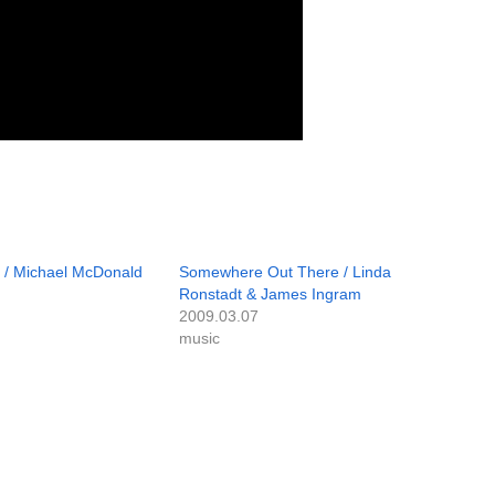
 / Michael McDonald
Somewhere Out There / Linda
Ronstadt & James Ingram
2009.03.07
music