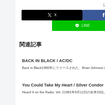
X
LINE
関連記事
BACK IN BLACK / AC/DC
Back in Black1980年にリリースされた、Brian John
You Could Take My Heart / Silver Condor
Heard It on the Radio, Vol. 21981年9月12日の全米33