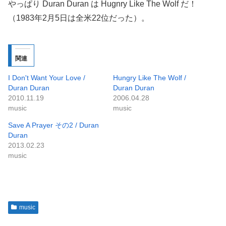
やっぱり Duran Duran は Hugnry Like The Wolf だ！
（1983年2月5日は全米22位だった）。
関連
I Don't Want Your Love /
Hungry Like The Wolf /
Duran Duran
Duran Duran
2010.11.19
2006.04.28
music
music
Save A Prayer その2 / Duran
Duran
2013.02.23
music
music