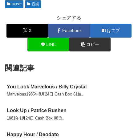
music
音楽
シェアする
X
Facebook
はてブ
LINE
コピー
関連記事
You Look Marvelous / Billy Crystal
Mahvelous1985年8月24日 Cash Box 61位。
Look Up / Patrice Rushen
1981年1月24日 Cash Box 98位。
Happy Hour / Deodato