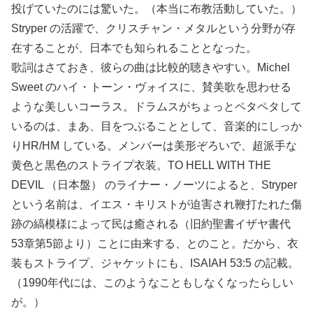
投げていたのには驚いた。（本当に布教活動していた。）
Stryper の活躍で、クリスチャン・メタルという分野が存
在することが、日本でも知られることとなった。
歌詞はさておき、彼らの曲は比較的聴きやすい。Michel
Sweet のハイ・トーン・ヴォイスに、賛美歌を思わせる
ような美しいコーラス。ドラムスがちょっとペタペタして
いるのは、まあ、目をつぶることとして、音楽的にしっか
りHR/HM している。メンバーは美形ぞろいで、超派手な
黄色と黒色のストライプ衣装。TO HELL WITH THE
DEVIL （日本盤） のライナー・ノーツによると、Stryper
という名前は、イエス・キリストが迫害され鞭打たれた傷
跡の縞模様によって民は癒される（旧約聖書イザヤ書代
53章第5節より）ことに由来する、とのこと。だから、衣
装もストライプ、ジャケットにも、ISAIAH 53:5 の記載。
（1990年代には、このようなこともしなくなったらしい
が。）