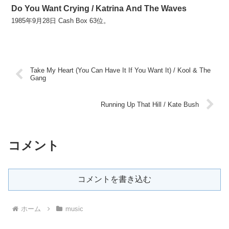
Do You Want Crying / Katrina And The Waves
1985年9月28日 Cash Box 63位。
Take My Heart (You Can Have It If You Want It) / Kool & The
Gang
Running Up That Hill / Kate Bush
コメント
コメントを書き込む
ホーム
music