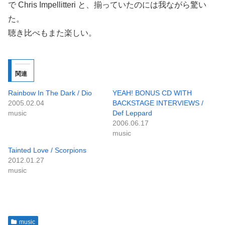
で Chris Impellitteri と、揃っていたのには我ながら驚い
た。
聴き比べもまた楽しい。
関連
Rainbow In The Dark / Dio
YEAH! BONUS CD WITH
2005.02.04
BACKSTAGE INTERVIEWS /
music
Def Leppard
2006.06.17
music
Tainted Love / Scorpions
2012.01.27
music
music