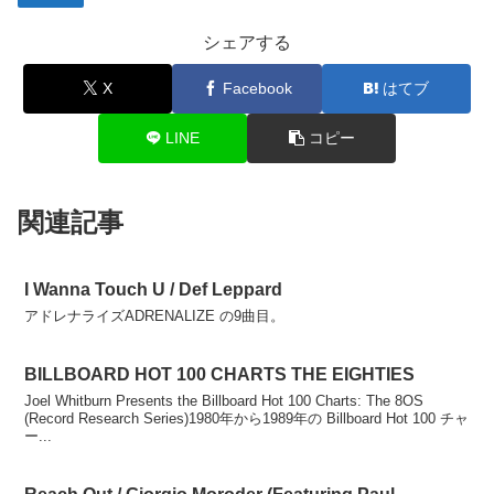
シェアする
X
Facebook
はてブ
LINE
コピー
関連記事
I Wanna Touch U / Def Leppard
アドレナライズADRENALIZE の9曲目。
BILLBOARD HOT 100 CHARTS THE EIGHTIES
Joel Whitburn Presents the Billboard Hot 100 Charts: The 8OS
(Record Research Series)1980年から1989年の Billboard Hot 100 チャ
ー...