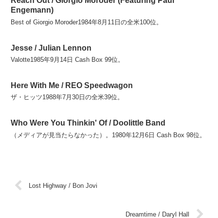
Reach Out / Giorgio Moroder (Featuring Paul
Engemann)
Best of Giorgio Moroder1984年8月11日の全米100位。
Jesse / Julian Lennon
Valotte1985年9月14日 Cash Box 99位。
Here With Me / REO Speedwagon
ザ・ヒッツ1988年7月30日の全米39位。
Who Were You Thinkin' Of / Doolittle Band
（メディアが見当たらなかった）。1980年12月6日 Cash Box 98位。
Lost Highway / Bon Jovi
Dreamtime / Daryl Hall