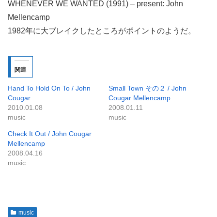
WHENEVER WE WANTED (1991) – present: John
Mellencamp
1982年に大ブレイクしたところがポイントのようだ。
関連
Hand To Hold On To / John
Small Town その２ / John
Cougar
Cougar Mellencamp
2010.01.08
2008.01.11
music
music
Check It Out / John Cougar
Mellencamp
2008.04.16
music
music