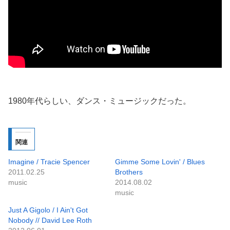
1980年代らしい、ダンス・ミュージックだった。
関連
Imagine / Tracie Spencer
Gimme Some Lovin' / Blues
2011.02.25
Brothers
music
2014.08.02
music
Just A Gigolo / I Ain't Got
Nobody // David Lee Roth