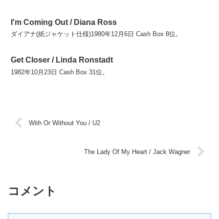
I'm Coming Out / Diana Ross
ダイアナ(紙ジャケット仕様)1980年12月6日 Cash Box 8位。
Get Closer / Linda Ronstadt
1982年10月23日 Cash Box 31位。
With Or Without You / U2
The Lady Of My Heart / Jack Wagner
コメント