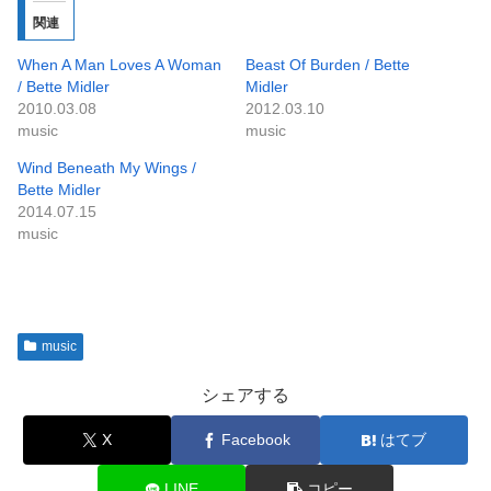
関連
When A Man Loves A Woman
Beast Of Burden / Bette
/ Bette Midler
Midler
2010.03.08
2012.03.10
music
music
Wind Beneath My Wings /
Bette Midler
2014.07.15
music
music
シェアする
X
Facebook
はてブ
LINE
コピー