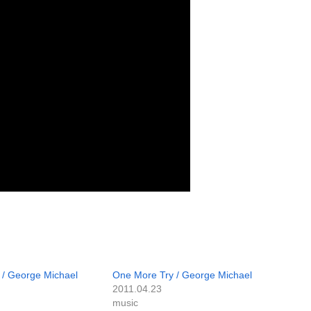
 / George Michael
One More Try / George Michael
2011.04.23
music