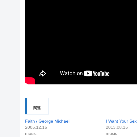
関連
Faith / George Michael
I Want Your Sex
2005.12.15
2013.08.15
music
music