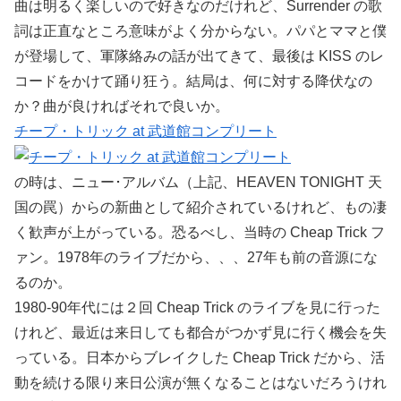
曲は明るく楽しいので好きなのだけれど、Surrender の歌
詞は正直なところ意味がよく分からない。パパとママと僕
が登場して、軍隊絡みの話が出てきて、最後は KISS のレ
コードをかけて踊り狂う。結局は、何に対する降伏なの
か？曲が良ければそれで良いか。
チープ・トリック at 武道館コンプリート
の時は、ニュー･アルバム（上記、HEAVEN TONIGHT 天
国の罠）からの新曲として紹介されているけれど、もの凄
く歓声が上がっている。恐るべし、当時の Cheap Trick フ
ァン。1978年のライブだから、、、27年も前の音源にな
るのか。
1980-90年代には２回 Cheap Trick のライブを見に行った
けれど、最近は来日しても都合がつかず見に行く機会を失
っている。日本からブレイクした Cheap Trick だから、活
動を続ける限り来日公演が無くなることはないだろうけれ